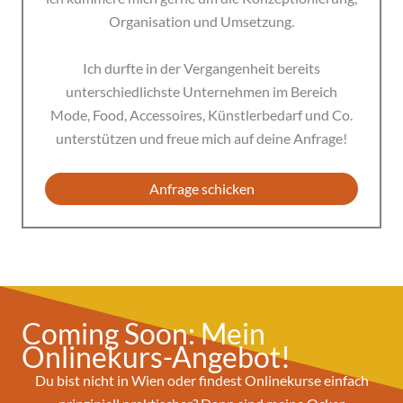
Organisation und Umsetzung.
Ich durfte in der Vergangenheit bereits
unterschiedlichste Unternehmen im Bereich
Mode, Food, Accessoires, Künstlerbedarf und Co.
unterstützen und freue mich auf deine Anfrage!
Anfrage schicken
Coming Soon: Mein
Onlinekurs-Angebot!
Du bist nicht in Wien oder findest Onlinekurse einfach