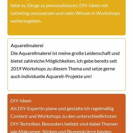
liebe es, Dinge zu personalisieren, DIY-Ideen mit
Lettering umzusetzen und mein Wissen in Workshops
weiterzugeben.
Aquarellmalerei
Die Aquarellmalerei ist meine große Leidenschaft und
bietet zahlreiche Möglichkeiten. Ich gebe bereits seit
2019 Workshops zu diesem Thema und setze gerne
auch individuelle Aquarell-Projekte um!
DIY-Ideen
Als DIY-Expertin plane und gestalte ich regelmäßig
Content und Workshops zu den unterschiedlichsten
DIY-Techniken. Besonders beliebt sind dabei Themen
wie Makramee, Sticken und Blumenkränze binden.